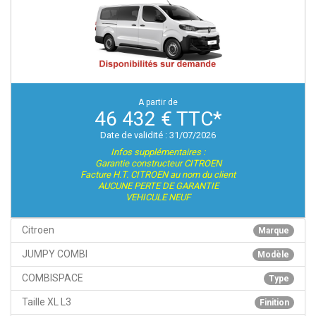
A partir de
46 432 € TTC*
Date de validité : 31/07/2026
Infos supplémentaires :
Garantie constructeur CITROEN
Facture H.T. CITROEN au nom du client
AUCUNE PERTE DE GARANTIE
VEHICULE NEUF
Citroen
Marque
JUMPY COMBI
Modèle
COMBISPACE
Type
Taille XL L3
Finition