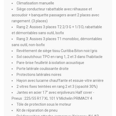
Climatisation manuelle
Siège conducteur rabattable avec réhausse et
accoudoir + banquette passagers avant 2 places avec
rangement. (3 places)
Rang 2: Assises 3 places T2 2/3 G + 1/3 D, rabattable
et démontables sans outil, Isofix
Rang 3: Assises 3 places T1 monobloc, démontables
sans outil, non-Isofix
Revêtement de siège tissu Curitiba Biton noir/gris
Sol caoutchouc TPO en rang 1, 2 et 3 dans l'habitacle
Pare-brise feuilleté à isolation acoustique
Porte latérale coulissante droite
Protections latérales noires
Hayon avec lucarne chauffante et essuie-vitre arrière
2 vitres fixes teintées en rang 2 et 3 (opacité 30%)
Jantes en acier 17" avec enjoliveurs Half cover -
Pneus : 225/55 R17 XL 101 V Michelin PRIMACY 4
Tôle de protection sous le moteur
Kit de réparation de pneu