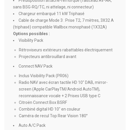
Prédisposition attache-remorque (faisceau AV-AR,
sans BSG-RQ/TC, ni attelage, ni connecteur)
Chargeur embarqué 11 kW Triphasé
Cable de charge Mode 3 : Prise T2, 7 mètres, 3X32 A
(triphasé) compatible Wallbox monophasé (1X32A)
Options possibles :
Visibility Pack
Rétroviseurs extérieurs rabattables électriquement
Projecteurs antibrouillard avant
Connect NAV Pack
Inclus Visibility Pack (PR06)
Radio NAV avec écran tactile HD 10" DAB, mirror-
screen (Apple CarPlayTM/Android AutoTM),
reconnaissance vocale + 2 Prises USB type C
Citroën Connect Box BSRF
Combiné digital HD 10" en couleur
Caméra de recul Top Rear Vision 180°
Auto A/C Pack